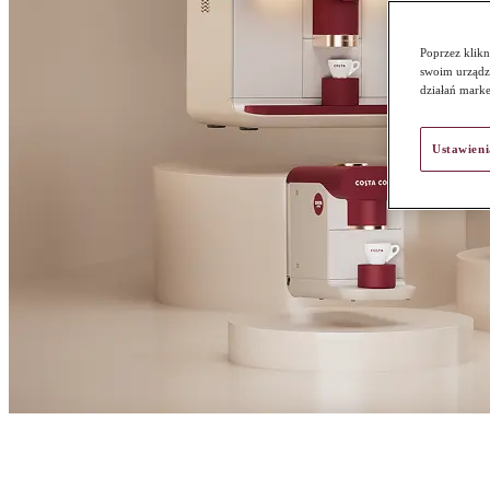
Poprzez klikn
swoim urządze
działań mark
Ustawieni